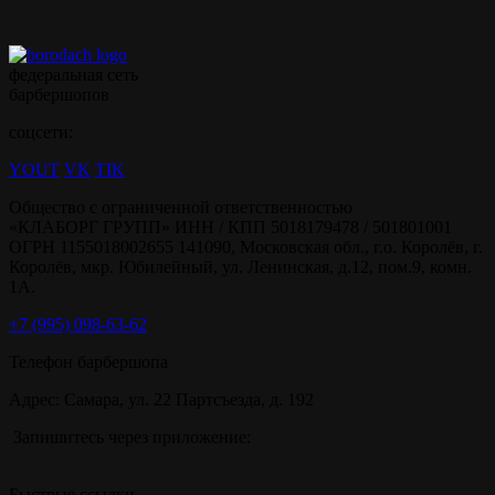
федеральная сеть
барбершопов
соцсети:
YOUT
VK
TIK
Общество с ограниченной ответственностью
«КЛАБОРГ ГРУПП» ИНН / КПП 5018179478 / 501801001
ОГРН 1155018002655 141090, Московская обл., г.о. Королёв, г.
Королёв, мкр. Юбилейный, ул. Ленинская, д.12, пом.9, комн.
1А.
+7 (995) 098-63-62
Телефон барбершопа
Адрес: Самара, ул. 22 Партсъезда, д. 192
Запишитесь через приложение:
Быстрые ссылки