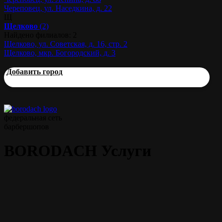
Череповец, ул. Наседкина, д. 22
Щ
Щелково
(2)
Найдено филиалов: 2
Щелково, ул. Советская, д. 16, стр. 2
Щелково, мкр. Богородский, д. 3
Добавить город
федеральная сеть
барбершопов
BORODACH Услуги
Прайс
Мужская стрижка
45 мин.
от 1000 р.
Моделирование бороды
45 мин.
от 700 р.