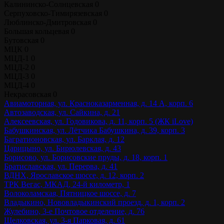
Калининско-Солнцевская
0
Серпуховско-Тимирязевская
0
Люблинско-Дмитровская
0
Большая кольцевая
0
Бутовская
0
МЦК
0
МЦД-1
0
МЦД-2
0
МЦД-3
0
МЦД-4
0
Некрасовская
0
Авиамоторная, ул. Красноказарменная, д. 14 А, корп. 6
Автозаводская, ул. Сайкина, д. 21
Алексеевская, ул. Годовикова, д. 11, корп. 5 (ЖК iLove)
Бабушкинская, ул. Лётчика Бабушкина, д. 39, корп. 3
Багратионовская, ул. Барклая, д. 12
Царицыно, ул. Бирюлевская, д. 43
Борисово, ул. Борисовские пруды, д. 18, корп. 1
Братиславская, ул. Перерва, д. 41
ВДНХ, Ярославское шоссе, д. 12, корп. 2
ТРК Вегас, МКАД, 24-й километр, 1
Волоколамская, Пятницкое шоссе, д. 7
Владыкино, Нововладыкинский проезд, д. 1, корп. 2
Жулебино, 3-е Почтовое отделение, д. 76
Щелковская, ул. 3-я Парковая, д. 61