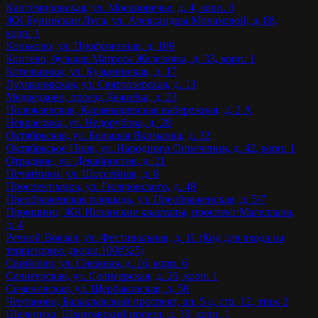
Кантемировская, ул. Москворечье, д. 4, корп. 6
ЖК Бунинские Луга, ул. Александры Монаховой, д. 88,
корп. 1
Коньково, ул. Профсоюзная, д. 109
Коптево, бульвар Матроса Железняка, д. 33, корп. 1
Котельники, ул. Кузьминская, д. 17
Лухмановская, ул. Святоозерская, д. 13
Медведково, проезд Дежнёва, д. 23
Полежаевская, Карамышевская набережная, д. 2 А
Некрасовка, ул. Недорубова, д. 28
Октябрьская, ул. Большая Якиманка, д. 32
Октябрьское Поле, ул. Народного Ополчения, д. 42, корп. 1
Отрадное, ул. Декабристов, д. 21
Печатники, ул. Шоссейная, д. 8
Проспект мира, ул. Гиляровского, д. 48
Преображенская площадь, ул. Преображенская, д. 5/7
Прокшино, ЖК Испанские кварталы, проспект Магеллана,
д. 4
Речной Вокзал, ул. Фестивальная, д. 11 (Код для входа на
территорию двора: 100#325)
Свиблово, ул. Снежная, д. 16, корп. 6
Селигерская, ул. Селигерская, д. 26, корп. 1
Семеновская, ул. Щербаковская, д. 58
Чертаново, Балаклавский проспект, вл. 5 а, стр. 12, этаж 2
Шелепиха, Шмитовский проезд, д. 39, корп. 1