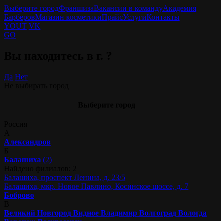
Выберите город
Франшиза
Вакансии в команду
Академия
Барберов
Магазин косметики
Прайс
Услуги
Контакты
YOUT
VK
GO
Вы находитесь в г.
?
Да
Нет
Не выбирать город
Выберите город
Россия
А
Александров
Б
Балашиха
(2)
Найдено филиалов: 2
Балашиха, проспект Ленина, д. 23/5
Балашиха, мкр. Новое Павлино, Косинское шоссе, д. 7
Боброво
В
Великий Новгород
Видное
Владимир
Волгоград
Вологда