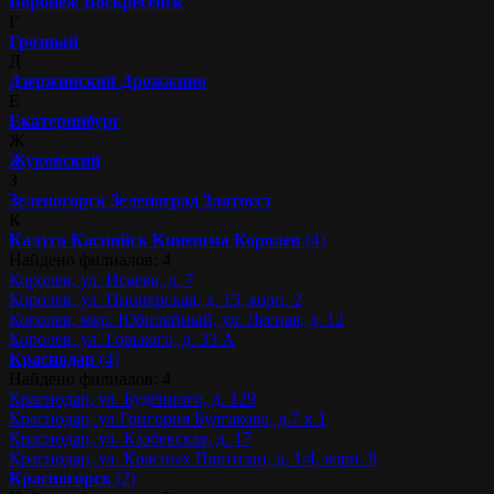
Воронеж
Воскресенск
Г
Грозный
Д
Дзержинский
Дрожжино
Е
Екатеринбург
Ж
Жуковский
З
Зеленогорск
Зеленоград
Златоуст
К
Калуга
Каспийск
Кинешма
Королев
(4)
Найдено филиалов: 4
Королев, ул. Исаева, д. 7
Королев, ул. Пионерская, д. 15, корп. 2
Королев, мкр. Юбилейный, ул. Лесная, д. 12
Королев, ул. Горького, д. 33 А
Краснодар
(4)
Найдено филиалов: 4
Краснодар, ул. Будённого, д. 129
Краснодар, ул.Григория Булгакова, д.7 к.1
Краснодар, ул. Казбекская, д. 17
Краснодар, ул. Красных Партизан, д. 1/4, корп. 9
Красногорск
(2)