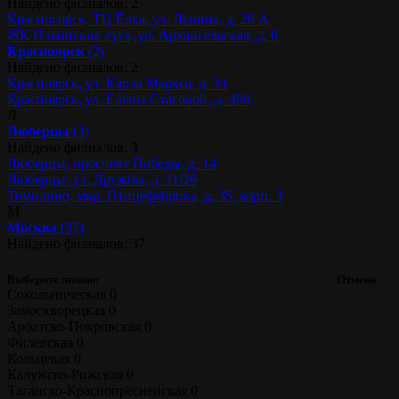
Найдено филиалов: 2
Красногорск, ТЦ Ёлка, ул. Ленина, д. 26 А
ЖК Ильинские луга, ул. Архангельская, д. 6
Красноярск
(2)
Найдено филиалов: 2
Красноярск, ул. Карла Маркса, д. 34
Красноярск, ул. Елены Стасовой, д. 48б
Л
Люберцы
(3)
Найдено филиалов: 3
Люберцы, проспект Победы, д. 14
Люберцы, ул. Дружбы, д. 11/26
Томилино, мкр. Птицефабрика, д. 35, корп. 3
М
Москва
(37)
Найдено филиалов: 37
Выберите линию:
Отмена
Сокольническая
0
Замоскворецкая
0
Арбатско-Покровская
0
Филёвская
0
Кольцевая
0
Калужско-Рижская
0
Таганско-Краснопресненская
0