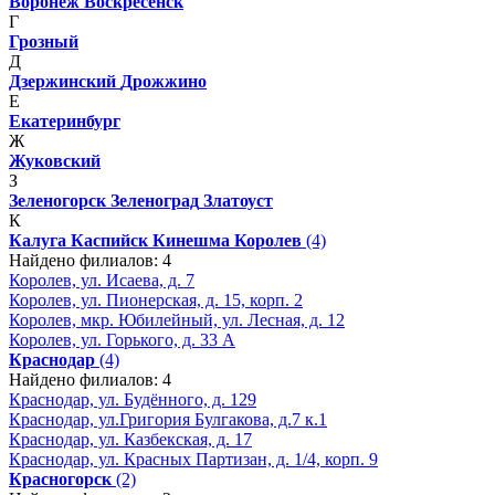
Воронеж
Воскресенск
Г
Грозный
Д
Дзержинский
Дрожжино
Е
Екатеринбург
Ж
Жуковский
З
Зеленогорск
Зеленоград
Златоуст
К
Калуга
Каспийск
Кинешма
Королев
(4)
Найдено филиалов: 4
Королев, ул. Исаева, д. 7
Королев, ул. Пионерская, д. 15, корп. 2
Королев, мкр. Юбилейный, ул. Лесная, д. 12
Королев, ул. Горького, д. 33 А
Краснодар
(4)
Найдено филиалов: 4
Краснодар, ул. Будённого, д. 129
Краснодар, ул.Григория Булгакова, д.7 к.1
Краснодар, ул. Казбекская, д. 17
Краснодар, ул. Красных Партизан, д. 1/4, корп. 9
Красногорск
(2)