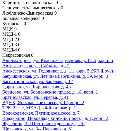
Калининско-Солнцевская
0
Серпуховско-Тимирязевская
0
Люблинско-Дмитровская
0
Большая кольцевая
0
Бутовская
0
МЦК
0
МЦД-1
0
МЦД-2
0
МЦД-3
0
МЦД-4
0
Некрасовская
0
Авиамоторная, ул. Красноказарменная, д. 14 А, корп. 6
Автозаводская, ул. Сайкина, д. 21
Алексеевская, ул. Годовикова, д. 11, корп. 5 (ЖК iLove)
Бабушкинская, ул. Лётчика Бабушкина, д. 39, корп. 3
Багратионовская, ул. Барклая, д. 12
Царицыно, ул. Бирюлевская, д. 43
Борисово, ул. Борисовские пруды, д. 18, корп. 1
Братиславская, ул. Перерва, д. 41
ВДНХ, Ярославское шоссе, д. 12, корп. 2
ТРК Вегас, МКАД, 24-й километр, 1
Волоколамская, Пятницкое шоссе, д. 7
Владыкино, Нововладыкинский проезд, д. 1, корп. 2
Жулебино, 3-е Почтовое отделение, д. 76
Щелковская, ул. 3-я Парковая, д. 61