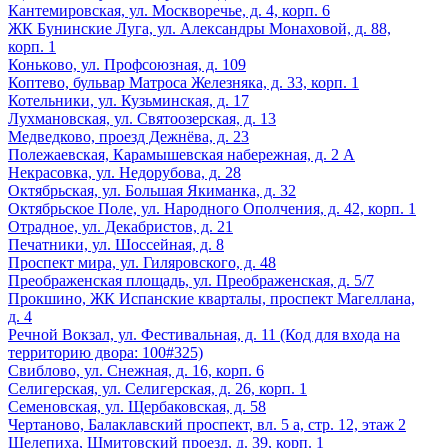
Кантемировская, ул. Москворечье, д. 4, корп. 6
ЖК Бунинские Луга, ул. Александры Монаховой, д. 88,
корп. 1
Коньково, ул. Профсоюзная, д. 109
Коптево, бульвар Матроса Железняка, д. 33, корп. 1
Котельники, ул. Кузьминская, д. 17
Лухмановская, ул. Святоозерская, д. 13
Медведково, проезд Дежнёва, д. 23
Полежаевская, Карамышевская набережная, д. 2 А
Некрасовка, ул. Недорубова, д. 28
Октябрьская, ул. Большая Якиманка, д. 32
Октябрьское Поле, ул. Народного Ополчения, д. 42, корп. 1
Отрадное, ул. Декабристов, д. 21
Печатники, ул. Шоссейная, д. 8
Проспект мира, ул. Гиляровского, д. 48
Преображенская площадь, ул. Преображенская, д. 5/7
Прокшино, ЖК Испанские кварталы, проспект Магеллана,
д. 4
Речной Вокзал, ул. Фестивальная, д. 11 (Код для входа на
территорию двора: 100#325)
Свиблово, ул. Снежная, д. 16, корп. 6
Селигерская, ул. Селигерская, д. 26, корп. 1
Семеновская, ул. Щербаковская, д. 58
Чертаново, Балаклавский проспект, вл. 5 а, стр. 12, этаж 2
Шелепиха, Шмитовский проезд, д. 39, корп. 1