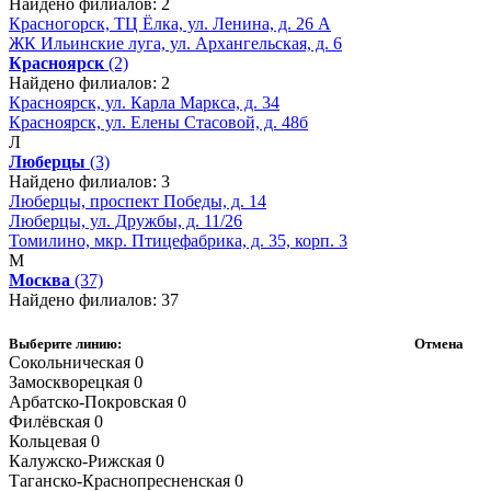
Найдено филиалов: 2
Красногорск, ТЦ Ёлка, ул. Ленина, д. 26 А
ЖК Ильинские луга, ул. Архангельская, д. 6
Красноярск
(2)
Найдено филиалов: 2
Красноярск, ул. Карла Маркса, д. 34
Красноярск, ул. Елены Стасовой, д. 48б
Л
Люберцы
(3)
Найдено филиалов: 3
Люберцы, проспект Победы, д. 14
Люберцы, ул. Дружбы, д. 11/26
Томилино, мкр. Птицефабрика, д. 35, корп. 3
М
Москва
(37)
Найдено филиалов: 37
Выберите линию:
Отмена
Сокольническая
0
Замоскворецкая
0
Арбатско-Покровская
0
Филёвская
0
Кольцевая
0
Калужско-Рижская
0
Таганско-Краснопресненская
0