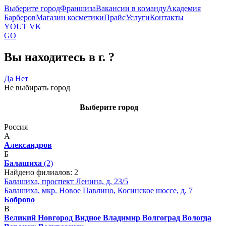
Выберите город
Франшиза
Вакансии в команду
Академия
Барберов
Магазин косметики
Прайс
Услуги
Контакты
YOUT
VK
GO
Вы находитесь в г.
?
Да
Нет
Не выбирать город
Выберите город
Россия
А
Александров
Б
Балашиха
(2)
Найдено филиалов: 2
Балашиха, проспект Ленина, д. 23/5
Балашиха, мкр. Новое Павлино, Косинское шоссе, д. 7
Боброво
В
Великий Новгород
Видное
Владимир
Волгоград
Вологда